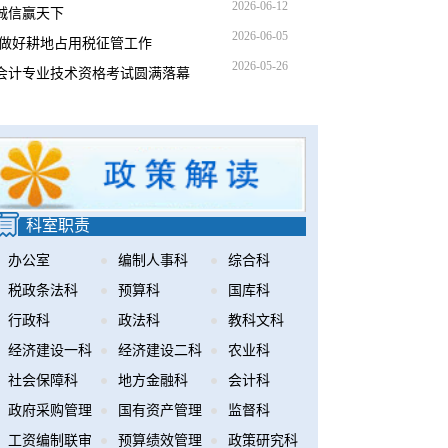
2026-06-12
诚信赢天下
2026-06-05
力做好耕地占用税征管工作
2026-05-26
级会计专业技术资格考试圆满落幕
科室职责
办公室
编制人事科
综合科
税政条法科
预算科
国库科
行政科
政法科
教科文科
经济建设一科
经济建设二科
农业科
社会保障科
地方金融科
会计科
政府采购管理
国有资产管理
监督科
办公室
工资编制联审
科
预算绩效管理
政策研究科